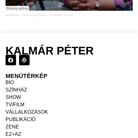
petkalmar
·
Gazdasági Rádió - Yummber launch
KALMÁR PÉTER
MENÜTÉRKÉP
BIO
SZÍNHÁZ
SHOW
TV/FILM
VÁLLALKOZÁSOK
PUBLIKÁCIÓ
ZENE
EZ+AZ