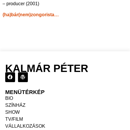
– producer (2001)
(ha)bár(nem)zongorista…
KALMÁR PÉTER
MENÜTÉRKÉP
BIO
SZÍNHÁZ
SHOW
TV/FILM
VÁLLALKOZÁSOK