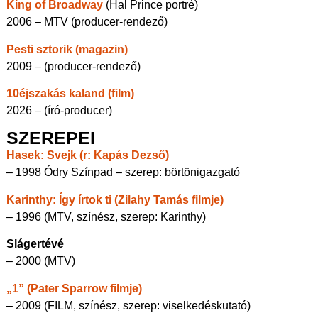
King of Broadway
(Hal Prince portré)
2006 – MTV (producer-rendező)
Pesti sztorik (magazin)
2009 – (producer-rendező)
10éjszakás kaland (film)
2026 – (író-producer)
SZEREPEI
Hasek: Svejk (r: Kapás Dezső)
– 1998 Ódry Színpad – szerep: börtönigazgató
Karinthy: Így írtok ti (Zilahy Tamás filmje)
– 1996 (MTV, színész, szerep: Karinthy)
Slágertévé
– 2000 (MTV)
„1” (Pater Sparrow filmje)
– 2009 (FILM, színész, szerep: viselkedéskutató)