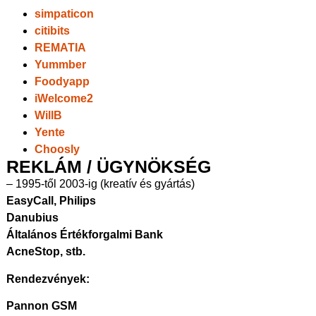
simpaticon
citibits
REMATIA
Yummber
Foodyapp
iWelcome2
WillB
Yente
Choosly
REKLÁM / ÜGYNÖKSÉG
– 1995-től 2003-ig (kreatív és gyártás)
EasyCall, Philips
Danubius
Általános Értékforgalmi Bank
AcneStop, stb.
Rendezvények:
Pannon GSM