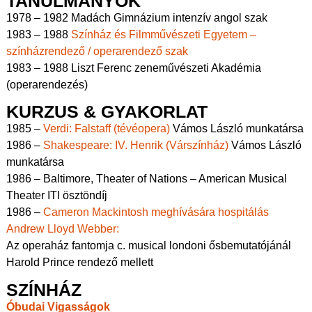
TANULMÁNYOK
1978 – 1982 Madách Gimnázium intenzív angol szak
1983 – 1988
Színház és Filmművészeti Egyetem –
színházrendező / operarendező szak
1983 – 1988 Liszt Ferenc zeneművészeti Akadémia
(operarendezés)
KURZUS & GYAKORLAT
1985 –
Verdi:
Falstaff
(tévéopera)
Vámos László munkatársa
1986 –
Shakespeare: IV. Henrik (Várszínház)
Vámos László
munkatársa
1986 – Baltimore, Theater of Nations – American Musical
Theater ITI ösztöndíj
1986 –
Cameron Mackintosh meghívására hospitálás
Andrew Lloyd Webber:
Az operaház fantomja c. musical londoni ősbemutatójánál
Harold Prince rendező mellett
SZÍNHÁZ
Óbudai Vigasságok