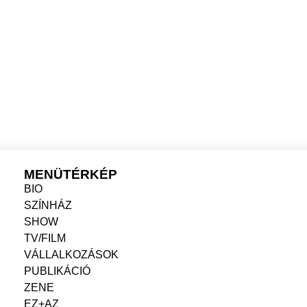
DUCERKÉNT
SZERZŐKÉN
MENÜTÉRKÉP
BIO
SZÍNHÁZ
SHOW
TV/FILM
VÁLLALKOZÁSOK
PUBLIKÁCIÓ
ZENE
EZ+AZ