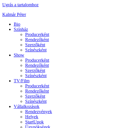
Ugrás a tartalomhoz
Kalmár Péter
Bio
Színház
Producerként
Rendezőként
Szerzőként
Színészként
Show
Producerként
Rendezőként
Szerzőként
Színészként
TV/Film
Producerként
Rendezőként
Szerzőként
Színészként
Vállalkozások
Rendezvények
Helyek
StartUpok
Ügynökségek