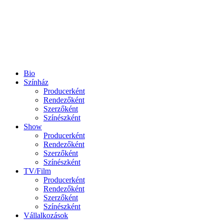
Bio
Színház
Producerként
Rendezőként
Szerzőként
Színészként
Show
Producerként
Rendezőként
Szerzőként
Színészként
TV/Film
Producerként
Rendezőként
Szerzőként
Színészként
Vállalkozások