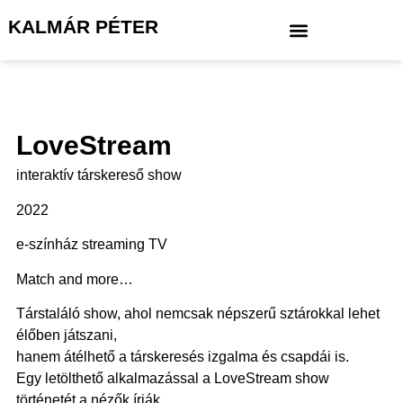
KALMÁR PÉTER
LoveStream
interaktív társkereső show
2022
e-színház streaming TV
Match and more…
Társtaláló show, ahol nemcsak népszerű sztárokkal lehet
élőben játszani,
hanem átélhető a társkeresés izgalma és csapdái is.
Egy letölthető alkalmazással a LoveStream show
történetét a nézők írják,