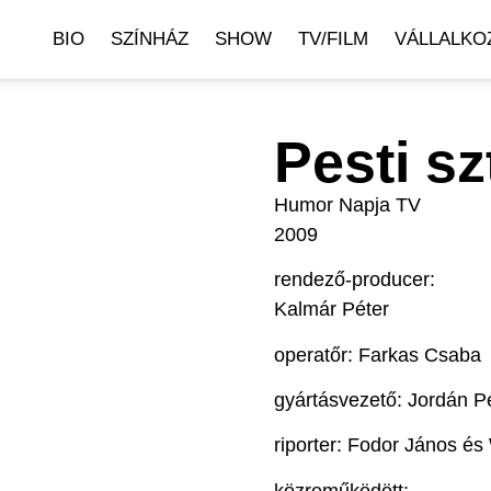
BIO
SZÍNHÁZ
SHOW
TV/FILM
VÁLLALKO
Pesti sz
Humor Napja TV
2009
rendező-producer:
Kalmár Péter
operatőr: Farkas Csaba
gyártásvezető: Jordán P
riporter: Fodor János és
közreműködött: