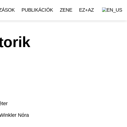
ZÁSOK
PUBLIKÁCIÓK
ZENE
EZ+AZ
torik
éter
 Winkler Nóra