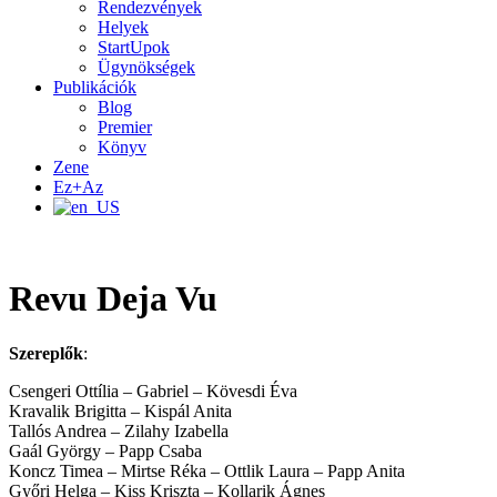
Rendezvények
Helyek
StartUpok
Ügynökségek
Publikációk
Blog
Premier
Könyv
Zene
Ez+Az
Revu Deja Vu
Szereplők
:
Csengeri Ottília – Gabriel – Kövesdi Éva
Kravalik Brigitta – Kispál Anita
Tallós Andrea – Zilahy Izabella
Gaál György – Papp Csaba
Koncz Timea – Mirtse Réka – Ottlik Laura – Papp Anita
Győri Helga – Kiss Kriszta – Kollarik Ágnes