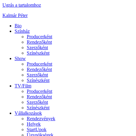
Ugrás a tartalomhoz
Kalmár Péter
Bio
Színház
Producerként
Rendezőként
Szerzőként
Színészként
Show
Producerként
Rendezőként
Szerzőként
Színészként
TV/Film
Producerként
Rendezőként
Szerzőként
Színészként
Vállalkozások
Rendezvények
Helyek
StartUpok
Ügynökségek