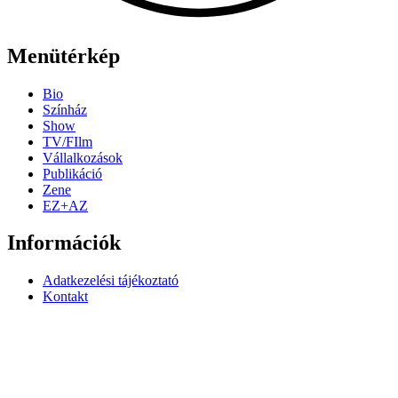
Menütérkép
Bio
Színház
Show
TV/FIlm
Vállalkozások
Publikáció
Zene
EZ+AZ
Információk
Adatkezelési tájékoztató
Kontakt