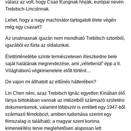
válasz az volt, hogy Csao Kungnak hívják, európai nevén
Trebitsch-Lincolnnak.
Lehet, hogy a nagy machinátor tartogatott élete végén
még egy csavart?
Az unalmasnak igazán nem mondható Trebitsch sztoriból,
igazából ez fúrta az oldalunkat.
Élettörténetébe szinte természetesen illeszkedne bele
saját halálának megrendezése, ami „véletlenül” épp a II.
Világháború végkimenetele előtt történt…
De vajon mi állhatott az eltűnés hátterében?
Lin Chen néni, azaz Trebitsch Ignác egyetlen Kínában élő
lánya birtokában vannak az intézetből származó születési
dokumentumok, valamint többször is említett egy 1947-ből
származó fémdobozt, amiben tudomása szerint egy
filmszalag is található: a magyar szent korona
kimenekítési terve meglehetősen alaposan lett