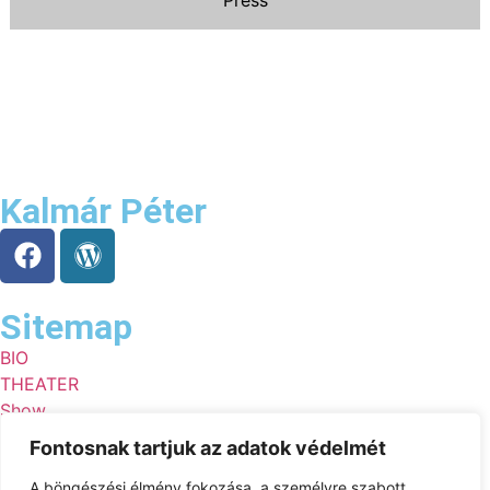
Kalmár Péter
Sitemap
BIO
THEATER
Show
TV/FIlm
Fontosnak tartjuk az adatok védelmét
ENTERPRISES
publications
A böngészési élmény fokozása, a személyre szabott