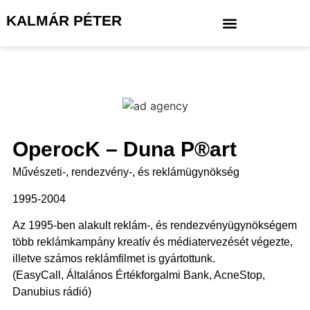
KALMÁR PÉTER
OperocK – Duna P®art
Művészeti-, rendezvény-, és reklámügynökség
1995-2004
Az 1995-ben alakult reklám-, és rendezvényügynökségem
több reklámkampány kreatív és médiatervezését végezte,
illetve számos reklámfilmet is gyártottunk.
(EasyCall, Általános Értékforgalmi Bank, AcneStop,
Danubius rádió)