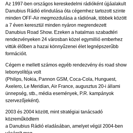
Az 1997-ben országos kereskedelmi rádióként újjáalakult
Danubius Rádió elindulása óta cégemhez tartozott szinte
minden OFF-Air megmozdulása a rádiónak, többek között
a 7 éven keresztül minden nyáron megrendezett
Danubius Road Show. Ezeken a hatalmas szabadtéri
rendezvényeken 24 városban közel egymillió emberhez
vittük élőben a hazai könnyűzenei élet legnépszerűbb
formációit.
Cégem e mellett számos egyéb rendezvény és road show
lebonyolítója volt
(Philips, Nokia, Pannon GSM, Coca-Cola, Hunguest,
Axelero, Le Meridian, Air France, augusztus 20-i állami
ünnepség, stb., média események, P.R. kampányok
szervezőjeként).
2003 és 2004 között, mint stratégiai tanácsadó
közreműködtem
a Danubius Rádió eladásában, amelyet végül 2004-ben