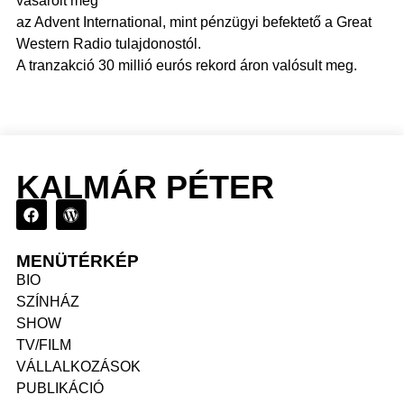
vásárolt meg
az Advent International, mint pénzügyi befektető a Great
Western Radio tulajdonostól.
A tranzakció 30 millió eurós rekord áron valósult meg.
KALMÁR PÉTER
MENÜTÉRKÉP
BIO
SZÍNHÁZ
SHOW
TV/FILM
VÁLLALKOZÁSOK
PUBLIKÁCIÓ